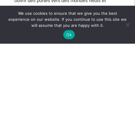
ouvrir des portes vers des mondes neufs et
excitants. En effet, la 3D permet de facilement :
We use cookies to ensure that we give you the best
Présenter
votre produit
experience on our website. If you continue to use this site we
will assume that you are happy with it.
Illustrer
son utilisation
Tester
de nouveaux design
Ok
Rendre votre contenu
immersif
Créer un
effet « wow »
LE STUDIO D’ANIMATION
3D EN BELGIQUE À VOT
R
E
SERVICE
Chez
Never Touch The Red Button
, nous
travaillons en étant toujours très
attentifs
à vos
besoins
et à vos
contraintes
. On vous
proposera donc toujours la meilleure
qualité
possible et un contenu
adapté
à votre demande
et à votre
budget
, quels que soient vos
objectifs
.
En définitive, vous aurez la garantie d’obtenir des