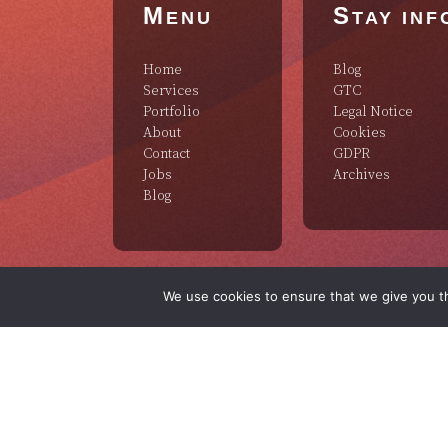
M
S
ENU
TAY IN
Home
Blog
Services
GTC
Portfolio
Legal Notice
About
Cookies
Contact
GDPR
Jobs
Archives
Blog
We use cookies to ensure that we give you th