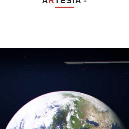
A
R
TESIA -
Artesia