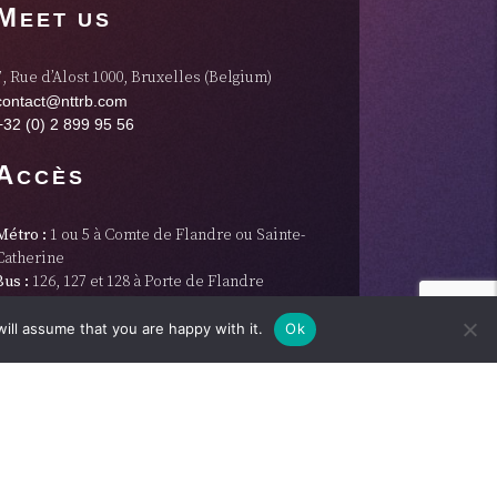
M
EET US
7, Rue d’Alost 1000, Bruxelles (Belgium)
contact@nttrb.com
+32 (0) 2 899 95 56
A
CCÈS
Métro :
1 ou 5 à Comte de Flandre ou Sainte-
Catherine
Bus :
126, 127 et 128 à Porte de Flandre
Tram :
Tram 51 à Porte de Flandre
Cambio :
Place du Nouveau Marché aux
ill assume that you are happy with it.
Ok
Grains, du côté de la rue Léon Lepage.
Stationnement autorisé dans le périmètre
autour de la station.