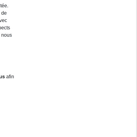
tée.
s de
avec
pects
z nous
us
afin