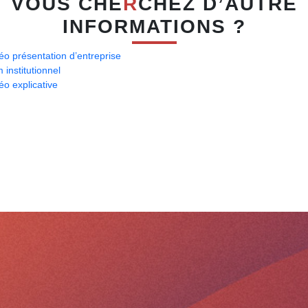
VOUS CHE
R
CHEZ D’AUTRE
INFORMATIONS ?
éo présentation d’entreprise
m institutionnel
éo explicative