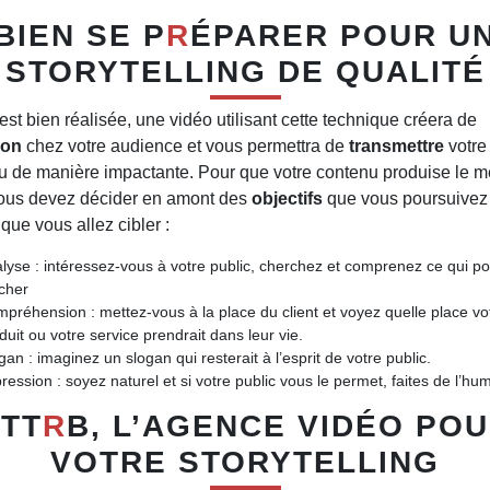
BIEN SE P
R
ÉPARER POUR U
STORYTELLING DE QUALITÉ
spécialisée dans le 
 est bien réalisée, une vidéo utilisant cette technique créera de
ion
chez votre audience et vous permettra de
transmettre
votre
u de manière impactante. Pour que votre contenu produise le me
ur vos plus belles histoi
 vous devez décider en amont des
objectifs
que vous poursuivez 
que vous allez cibler :
lyse
: intéressez-vous à votre public, cherchez et comprenez ce qui pou
cher
mpréhension
: mettez-vous à la place du client et voyez quelle place vo
duit ou votre service prendrait dans leur vie.
gan
: imaginez un slogan qui resterait à l’esprit de votre public.
ression
: soyez naturel et si votre public vous le permet, faites de l’hu
TT
R
B, L’AGENCE VIDÉO PO
VOTRE STORYTELLING