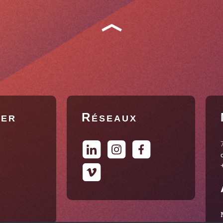
R
MER
ÉSEAUX