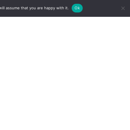
Catherine
Bus :
126, 127 et 128 à Porte de Flandre
ill assume that you are happy with it.
Ok
Tram :
Tram 51 à Porte de Flandre
Cambio :
Place du Nouveau Marché aux
Grains, du côté de la rue Léon Lepage.
Stationnement autorisé dans le périmètre
autour de la station.