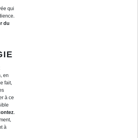
vée qui
dience.
r du
C
GIE
n, en
e fait,
es
er à ce
sible
contez
.
ment,
t à