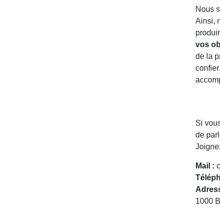
Nous s
Ainsi, 
produi
vos ob
de la p
confier
accomp
Si vou
de parl
Joigne
Mail :
c
Téléph
Adress
1000 B