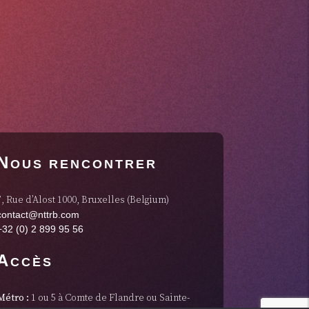
N
OUS RENCONTRER
7, Rue d’Alost 1000, Bruxelles (Belgium)
contact@nttrb.com
+32 (0) 2 899 95 56
A
CCÈS
Métro :
1 ou 5 à Comte de Flandre ou Sainte-