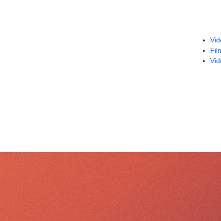
Vid
Fil
Vid