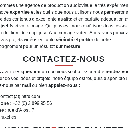
ommes une agence de production audiovisuelle très expérimen
notre
expertise
et les outils que nous utilisons nous permettron
re des contenus d’excellente
qualité
et en parfaite adéquation 
jectifs
et votre image. Qui plus est, nous maîtrisons tous les as
roduction, du script jusqu’au montage vidéo. Alors, vous pouve
 vos projets vidéos en toute
sérénité
et profiter de notre
agnement pour un résultat
sur mesure
!
CONTACTEZ-NOUS
s avez des
question
ou que vous souhaitez prendre
rendez-vo
er de vos idées et projets, notre équipe est toujours disponible !
z-nous par
mail
ou bien
appelez-nous
:
ontact (at) nttrb.com
one :
+32 (0) 2 899 95 56
e :
rue d’Alost, 7
ruxelles